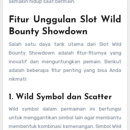
semakin hidup saat bermain.
Fitur Unggulan Slot Wild
Bounty Showdown
Salah satu daya tarik utama dari Slot Wild
Bounty Showdown adalah fitur-fiturnya yang
inovatif dan menguntungkan pemain. Berikut
adalah beberapa fitur penting yang bisa Anda
nikmati:
1. Wild Symbol dan Scatter
Wild symbol dalam permainan ini berfungsi
untuk menggantikan simbol lain agar membantu
membentuk kombinasi kemenangan. Simbol Wild