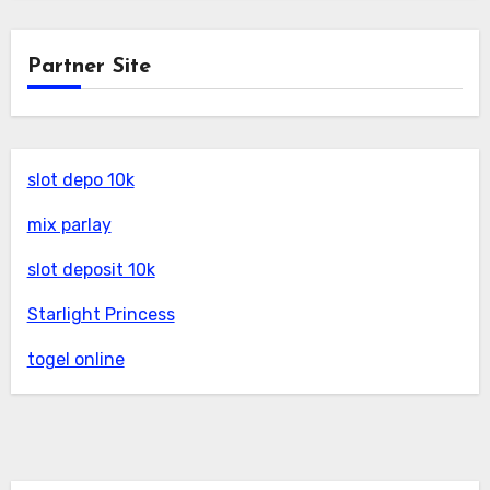
Partner Site
slot depo 10k
mix parlay
slot deposit 10k
Starlight Princess
togel online