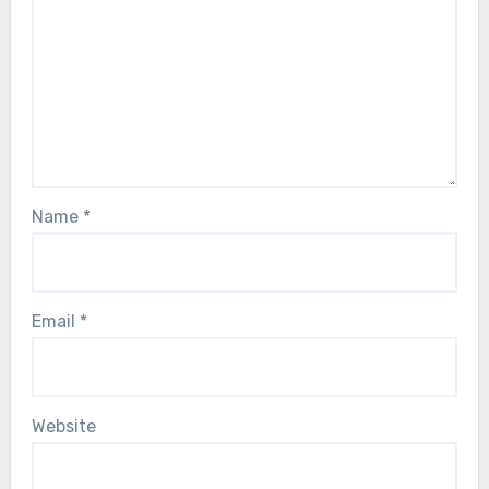
Name
*
Email
*
Website