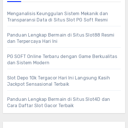
Menganalisis Keunggulan Sistem Mekanik dan
Transparansi Data di Situs Slot PG Soft Resmi
Panduan Lengkap Bermain di Situs Slot88 Resmi
dan Terpercaya Hari Ini
PG SOFT Online Terbaru dengan Game Berkualitas
dan Sistem Modern
Slot Depo 10k Tergacor Hari Ini Langsung Kasih
Jackpot Sensasional Terbaik
Panduan Lengkap Bermain di Situs Slot4D dan
Cara Daftar Slot Gacor Terbaik