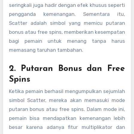
seringkali juga hadir dengan efek khusus seperti
pengganda kemenangan. Sementara itu,
Scatter adalah simbol yang memicu putaran
bonus atau free spins, memberikan kesempatan
bagi pemain untuk menang tanpa harus
memasang taruhan tambahan.
2. Putaran Bonus dan Free
Spins
Ketika pemain berhasil mengumpulkan sejumlah
simbol Scatter, mereka akan memasuki mode
putaran bonus atau free spins. Dalam mode ini,
pemain bisa mendapatkan kemenangan lebih
besar karena adanya fitur multiplikator dan