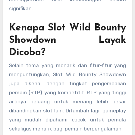
signifikan.
Kenapa Slot Wild Bounty
Showdown Layak
Dicoba?
Selain tema yang menarik dan fitur-fitur yang
menguntungkan, Slot Wild Bounty Showdown
juga dikenal dengan tingkat pengembalian
pemain (RTP) yang kompetitif. RTP yang tinggi
artinya peluang untuk menang lebih besar
dibandingkan slot lain. Ditambah lagi, gameplay
yang mudah dipahami cocok untuk pemula
sekaligus menarik bagi pemain berpengalaman.