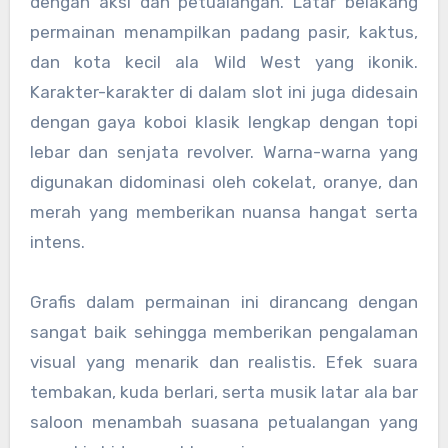
dengan aksi dan petualangan. Latar belakang
permainan menampilkan padang pasir, kaktus,
dan kota kecil ala Wild West yang ikonik.
Karakter-karakter di dalam slot ini juga didesain
dengan gaya koboi klasik lengkap dengan topi
lebar dan senjata revolver. Warna-warna yang
digunakan didominasi oleh cokelat, oranye, dan
merah yang memberikan nuansa hangat serta
intens.
Grafis dalam permainan ini dirancang dengan
sangat baik sehingga memberikan pengalaman
visual yang menarik dan realistis. Efek suara
tembakan, kuda berlari, serta musik latar ala bar
saloon menambah suasana petualangan yang