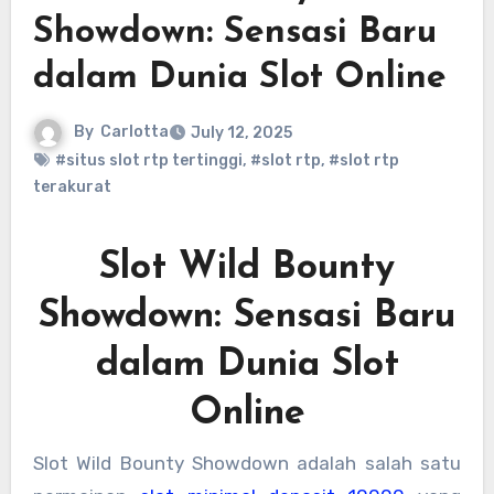
Showdown: Sensasi Baru
dalam Dunia Slot Online
By
Carlotta
July 12, 2025
#situs slot rtp tertinggi
,
#slot rtp
,
#slot rtp
terakurat
Slot Wild Bounty
Showdown: Sensasi Baru
dalam Dunia Slot
Online
Slot Wild Bounty Showdown adalah salah satu