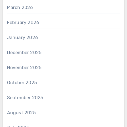
March 2026
February 2026
January 2026
December 2025
November 2025
October 2025
September 2025
August 2025