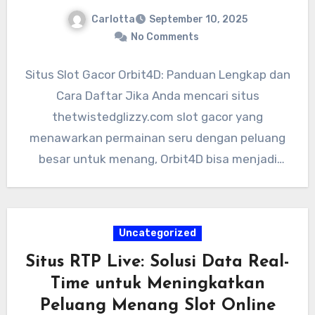
Carlotta
September 10, 2025
No Comments
Situs Slot Gacor Orbit4D: Panduan Lengkap dan
Cara Daftar Jika Anda mencari situs
thetwistedglizzy.com slot gacor yang
menawarkan permainan seru dengan peluang
besar untuk menang, Orbit4D bisa menjadi
pilihan yang…
Uncategorized
Situs RTP Live: Solusi Data Real-
Time untuk Meningkatkan
Peluang Menang Slot Online