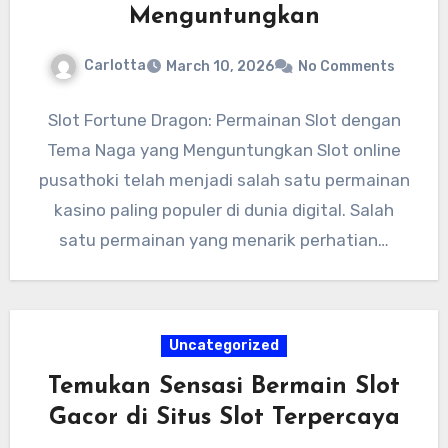
Menguntungkan
Carlotta
March 10, 2026
No Comments
Slot Fortune Dragon: Permainan Slot dengan
Tema Naga yang Menguntungkan Slot online
pusathoki telah menjadi salah satu permainan
kasino paling populer di dunia digital. Salah
satu permainan yang menarik perhatian…
Uncategorized
Temukan Sensasi Bermain Slot
Gacor di Situs Slot Terpercaya