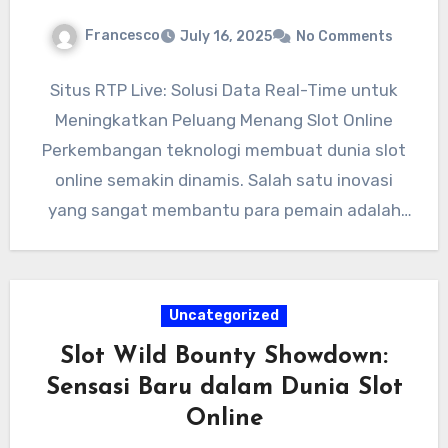
Francesco
July 16, 2025
No Comments
Situs RTP Live: Solusi Data Real-Time untuk
Meningkatkan Peluang Menang Slot Online
Perkembangan teknologi membuat dunia slot
online semakin dinamis. Salah satu inovasi
yang sangat membantu para pemain adalah
situs…
Uncategorized
Slot Wild Bounty Showdown:
Sensasi Baru dalam Dunia Slot
Online