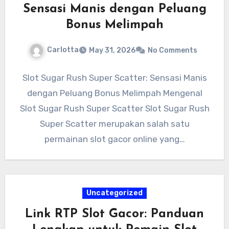
Sensasi Manis dengan Peluang
Bonus Melimpah
Carlotta
May 31, 2026
No Comments
Slot Sugar Rush Super Scatter: Sensasi Manis
dengan Peluang Bonus Melimpah Mengenal
Slot Sugar Rush Super Scatter Slot Sugar Rush
Super Scatter merupakan salah satu
permainan slot gacor online yang…
Uncategorized
Link RTP Slot Gacor: Panduan