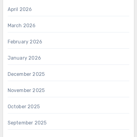
April 2026
March 2026
February 2026
January 2026
December 2025
November 2025
October 2025
September 2025