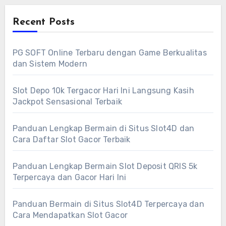
Recent Posts
PG SOFT Online Terbaru dengan Game Berkualitas
dan Sistem Modern
Slot Depo 10k Tergacor Hari Ini Langsung Kasih
Jackpot Sensasional Terbaik
Panduan Lengkap Bermain di Situs Slot4D dan
Cara Daftar Slot Gacor Terbaik
Panduan Lengkap Bermain Slot Deposit QRIS 5k
Terpercaya dan Gacor Hari Ini
Panduan Bermain di Situs Slot4D Terpercaya dan
Cara Mendapatkan Slot Gacor