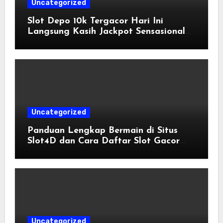
Uncategorized
Slot Depo 10k Tergacor Hari Ini
Langsung Kasih Jackpot Sensasional
Terbaik
Uncategorized
Panduan Lengkap Bermain di Situs
Slot4D dan Cara Daftar Slot Gacor
Terbaik
Uncategorized