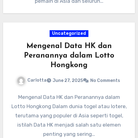
pemain di Asia dan seluruh…
Uncategorized
Mengenal Data HK dan
Peranannya dalam Lotto
Hongkong
Carlotta
June 27, 2025
No Comments
Mengenal Data HK dan Peranannya dalam
Lotto Hongkong Dalam dunia togel atau lotere,
terutama yang populer di Asia seperti togel,
istilah Data HK menjadi salah satu elemen
penting yang sering…