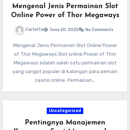
Mengenal Jenis Permainan Slot
Online Power of Thor Megaways
Carlotta
June 20, 2025
No Comments
Mengenal Jenis Permainan Slot Online Power
of Thor Megaways Slot online Power of Thor
Megaways adalah salah satu permainan slot
yang sangat populer di kalangan para pemain
casino online. Permainan…
Uncategorized
Pentingnya Manajemen