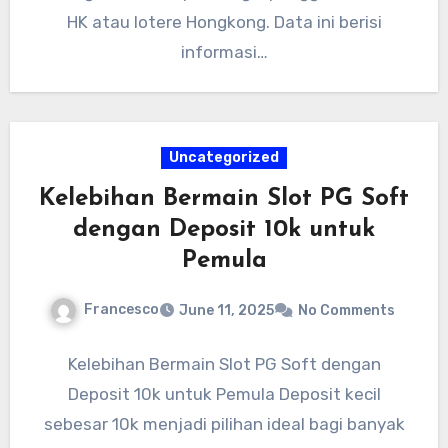
HK atau lotere Hongkong. Data ini berisi
informasi…
Uncategorized
Kelebihan Bermain Slot PG Soft
dengan Deposit 10k untuk
Pemula
Francesco
June 11, 2025
No Comments
Kelebihan Bermain Slot PG Soft dengan
Deposit 10k untuk Pemula Deposit kecil
sebesar 10k menjadi pilihan ideal bagi banyak