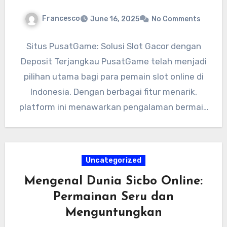
Francesco
June 16, 2025
No Comments
Situs PusatGame: Solusi Slot Gacor dengan
Deposit Terjangkau PusatGame telah menjadi
pilihan utama bagi para pemain slot online di
Indonesia. Dengan berbagai fitur menarik,
platform ini menawarkan pengalaman bermain
yang…
Uncategorized
Mengenal Dunia Sicbo Online:
Permainan Seru dan
Menguntungkan