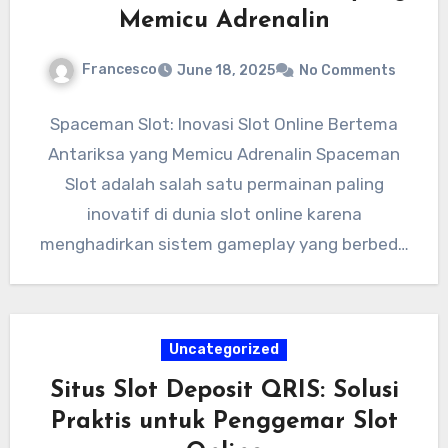
Memicu Adrenalin
Francesco
June 18, 2025
No Comments
Spaceman Slot: Inovasi Slot Online Bertema
Antariksa yang Memicu Adrenalin Spaceman
Slot adalah salah satu permainan paling
inovatif di dunia slot online karena
menghadirkan sistem gameplay yang berbeda
dari format…
Uncategorized
Situs Slot Deposit QRIS: Solusi
Praktis untuk Penggemar Slot