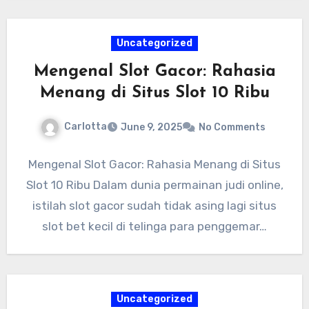
Uncategorized
Mengenal Slot Gacor: Rahasia
Menang di Situs Slot 10 Ribu
Carlotta
June 9, 2025
No Comments
Mengenal Slot Gacor: Rahasia Menang di Situs
Slot 10 Ribu Dalam dunia permainan judi online,
istilah slot gacor sudah tidak asing lagi situs
slot bet kecil di telinga para penggemar…
Uncategorized