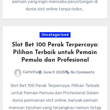
pemain yang ingin mencoba peruntungan di
dunia slot online tanpa risiko…
Uncategorized
Slot Bet 100 Perak Terpercaya:
Pilihan Terbaik untuk Pemain
Pemula dan Profesional
Carlotta
June 9, 2025
No Comments
Slot Bet 100 Perak Terpercaya: Pilihan Terbaik
untuk Pemain Pemula dan Profesional Dalam
dunia permainan slot online, banyak pemain
mencari taruhan yang terjangkau namun tetap