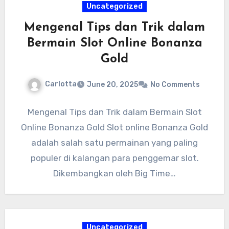
Uncategorized
Mengenal Tips dan Trik dalam
Bermain Slot Online Bonanza
Gold
Carlotta
June 20, 2025
No Comments
Mengenal Tips dan Trik dalam Bermain Slot
Online Bonanza Gold Slot online Bonanza Gold
adalah salah satu permainan yang paling
populer di kalangan para penggemar slot.
Dikembangkan oleh Big Time…
Uncategorized