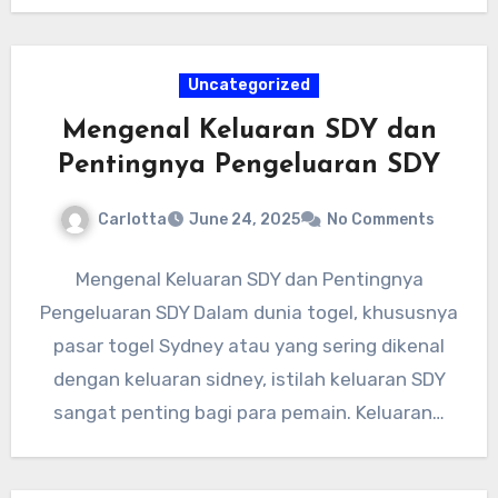
Uncategorized
Mengenal Keluaran SDY dan
Pentingnya Pengeluaran SDY
Carlotta
June 24, 2025
No Comments
Mengenal Keluaran SDY dan Pentingnya
Pengeluaran SDY Dalam dunia togel, khususnya
pasar togel Sydney atau yang sering dikenal
dengan keluaran sidney, istilah keluaran SDY
sangat penting bagi para pemain. Keluaran…