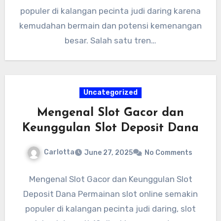
populer di kalangan pecinta judi daring karena
kemudahan bermain dan potensi kemenangan
besar. Salah satu tren…
Uncategorized
Mengenal Slot Gacor dan
Keunggulan Slot Deposit Dana
Carlotta
June 27, 2025
No Comments
Mengenal Slot Gacor dan Keunggulan Slot
Deposit Dana Permainan slot online semakin
populer di kalangan pecinta judi daring, slot