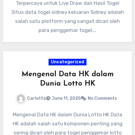
Terpercaya untuk Live Draw dan Hasil Togel
Situs data togel sidney keluaran Sidney adalah
salah satu platform yang sangat dicari oleh
para penggemar togel,…
Uncategorized
Mengenal Data HK dalam
Dunia Lotto HK
Carlotta
June 11, 2025
No Comments
Mengenal Data HK dalam Dunia Lotto HK Data
HK adalah salah satu komponen penting yang
sering dicari oleh para togel penggemar lotto