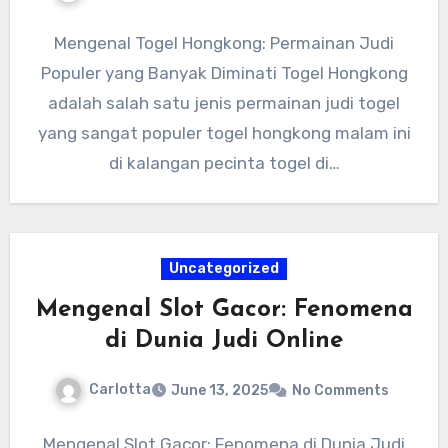
Mengenal Togel Hongkong: Permainan Judi
Populer yang Banyak Diminati Togel Hongkong
adalah salah satu jenis permainan judi togel
yang sangat populer togel hongkong malam ini
di kalangan pecinta togel di…
Uncategorized
Mengenal Slot Gacor: Fenomena
di Dunia Judi Online
Carlotta
June 13, 2025
No Comments
Mengenal Slot Gacor: Fenomena di Dunia Judi