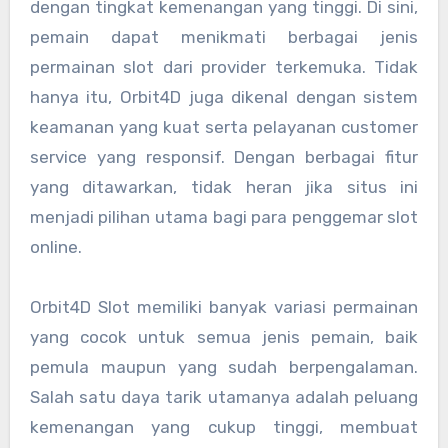
dengan tingkat kemenangan yang tinggi. Di sini,
pemain dapat menikmati berbagai jenis
permainan slot dari provider terkemuka. Tidak
hanya itu, Orbit4D juga dikenal dengan sistem
keamanan yang kuat serta pelayanan customer
service yang responsif. Dengan berbagai fitur
yang ditawarkan, tidak heran jika situs ini
menjadi pilihan utama bagi para penggemar slot
online.
Orbit4D Slot memiliki banyak variasi permainan
yang cocok untuk semua jenis pemain, baik
pemula maupun yang sudah berpengalaman.
Salah satu daya tarik utamanya adalah peluang
kemenangan yang cukup tinggi, membuat