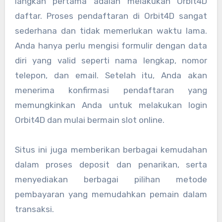
langkah pertama adalah melakukan Orbit4D
daftar. Proses pendaftaran di Orbit4D sangat
sederhana dan tidak memerlukan waktu lama.
Anda hanya perlu mengisi formulir dengan data
diri yang valid seperti nama lengkap, nomor
telepon, dan email. Setelah itu, Anda akan
menerima konfirmasi pendaftaran yang
memungkinkan Anda untuk melakukan login
Orbit4D dan mulai bermain slot online.
Situs ini juga memberikan berbagai kemudahan
dalam proses deposit dan penarikan, serta
menyediakan berbagai pilihan metode
pembayaran yang memudahkan pemain dalam
transaksi.