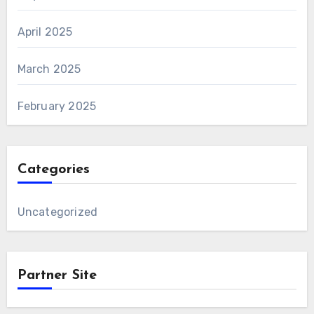
April 2025
March 2025
February 2025
Categories
Uncategorized
Partner Site