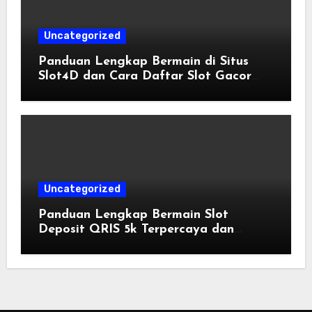
Uncategorized
Panduan Lengkap Bermain di Situs
Slot4D dan Cara Daftar Slot Gacor
Terbaik
Uncategorized
Panduan Lengkap Bermain Slot
Deposit QRIS 5k Terpercaya dan
Gacor Hari Ini