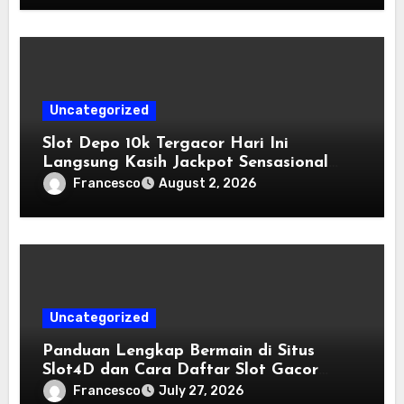
Uncategorized
Slot Depo 10k Tergacor Hari Ini
Langsung Kasih Jackpot Sensasional
Terbaik
Francesco
August 2, 2026
Uncategorized
Panduan Lengkap Bermain di Situs
Slot4D dan Cara Daftar Slot Gacor
Terbaik
Francesco
July 27, 2026