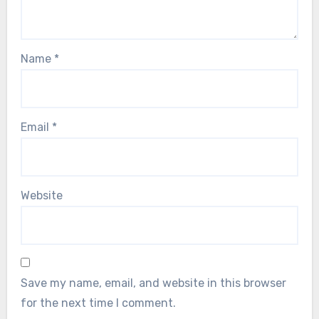
Name
*
Email
*
Website
Save my name, email, and website in this browser
for the next time I comment.