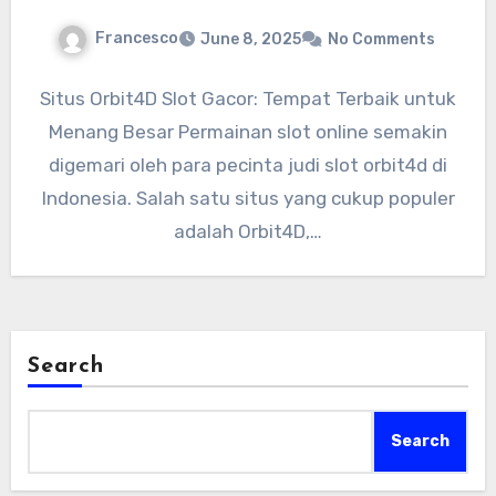
Francesco
June 8, 2025
No Comments
Situs Orbit4D Slot Gacor: Tempat Terbaik untuk
Menang Besar Permainan slot online semakin
digemari oleh para pecinta judi slot orbit4d di
Indonesia. Salah satu situs yang cukup populer
adalah Orbit4D,…
Search
Search