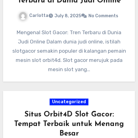
Terbaru di Dunia Judi Online
Carlotta
July 8, 2025
No Comments
Mengenal Slot Gacor: Tren Terbaru di Dunia
Judi Online Dalam dunia judi online, istilah
slotgacor semakin populer di kalangan pemain
mesin slot orbit4d. Slot gacor merujuk pada
mesin slot yang…
Uncategorized
Situs Orbit4D Slot Gacor:
Tempat Terbaik untuk Menang
Besar