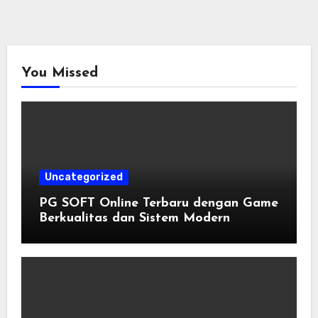
You Missed
Uncategorized
PG SOFT Online Terbaru dengan Game
Berkualitas dan Sistem Modern