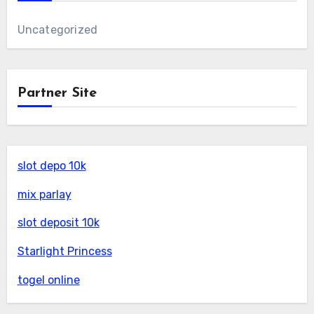
Uncategorized
Partner Site
slot depo 10k
mix parlay
slot deposit 10k
Starlight Princess
togel online