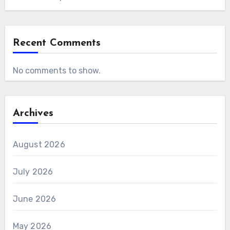
Recent Comments
No comments to show.
Archives
August 2026
July 2026
June 2026
May 2026