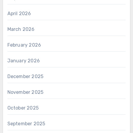
April 2026
March 2026
February 2026
January 2026
December 2025
November 2025
October 2025
September 2025