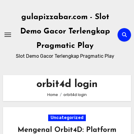
Skip
to
gulapizzabar.com - Slot
content
Demo Gacor Terlengkap
Pragmatic Play
Slot Demo Gacor Terlengkap Pragmatic Play
orbit4d login
Home
orbit4d login
Uncategorized
Mengenal Orbit4D: Platform