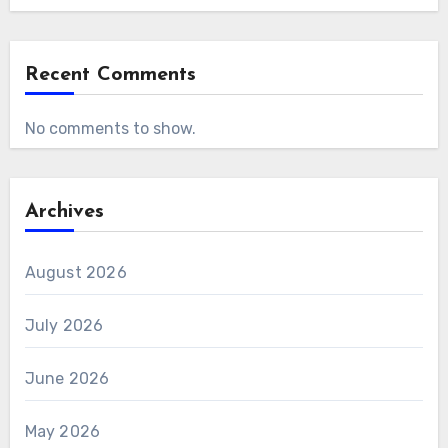
Recent Comments
No comments to show.
Archives
August 2026
July 2026
June 2026
May 2026