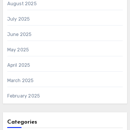
August 2025
July 2025
June 2025
May 2025
April 2025
March 2025
February 2025
Categories