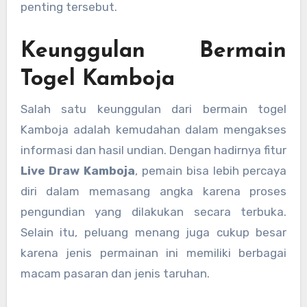
penting tersebut.
Keunggulan Bermain
Togel Kamboja
Salah satu keunggulan dari bermain togel
Kamboja adalah kemudahan dalam mengakses
informasi dan hasil undian. Dengan hadirnya fitur
Live Draw Kamboja
, pemain bisa lebih percaya
diri dalam memasang angka karena proses
pengundian yang dilakukan secara terbuka.
Selain itu, peluang menang juga cukup besar
karena jenis permainan ini memiliki berbagai
macam pasaran dan jenis taruhan.