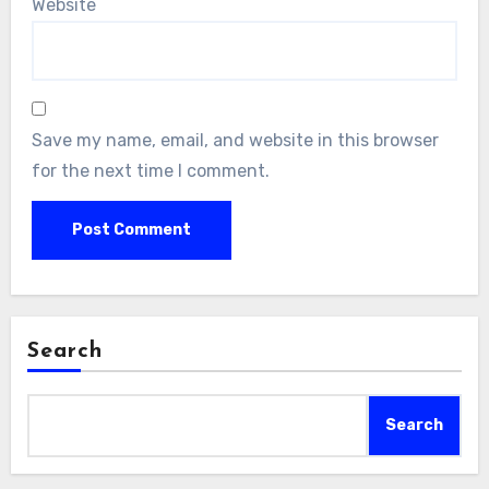
Website
Save my name, email, and website in this browser
for the next time I comment.
Search
Search