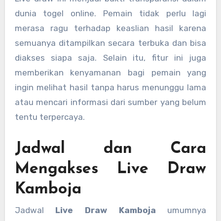
dunia togel online. Pemain tidak perlu lagi
merasa ragu terhadap keaslian hasil karena
semuanya ditampilkan secara terbuka dan bisa
diakses siapa saja. Selain itu, fitur ini juga
memberikan kenyamanan bagi pemain yang
ingin melihat hasil tanpa harus menunggu lama
atau mencari informasi dari sumber yang belum
tentu terpercaya.
Jadwal dan Cara
Mengakses Live Draw
Kamboja
Jadwal
Live Draw Kamboja
umumnya