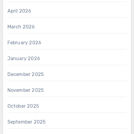
April 2026
March 2026
February 2026
January 2026
December 2025
November 2025
October 2025
September 2025