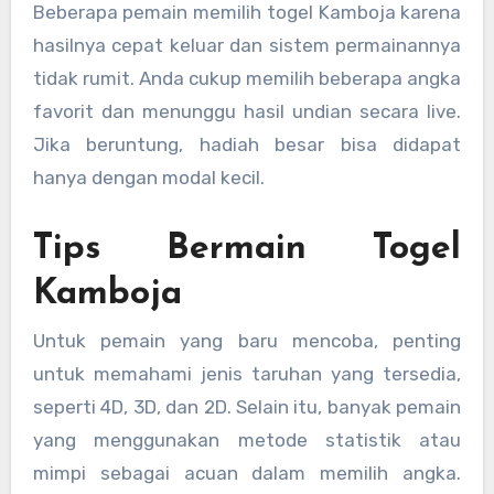
Beberapa pemain memilih togel Kamboja karena
hasilnya cepat keluar dan sistem permainannya
tidak rumit. Anda cukup memilih beberapa angka
favorit dan menunggu hasil undian secara live.
Jika beruntung, hadiah besar bisa didapat
hanya dengan modal kecil.
Tips Bermain Togel
Kamboja
Untuk pemain yang baru mencoba, penting
untuk memahami jenis taruhan yang tersedia,
seperti 4D, 3D, dan 2D. Selain itu, banyak pemain
yang menggunakan metode statistik atau
mimpi sebagai acuan dalam memilih angka.