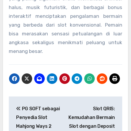
halus, musik futuristik, dan berbagai bonus
interaktif menciptakan pengalaman bermain
yang berbeda dari slot konvensional. Pemain
bisa merasakan sensasi petualangan di luar
angkasa sekaligus menikmati peluang untuk
menang besar.
Post
PG SOFT sebagai
Slot QRIS:
navigation
Penyedia Slot
Kemudahan Bermain
Mahjong Ways 2
Slot dengan Deposit