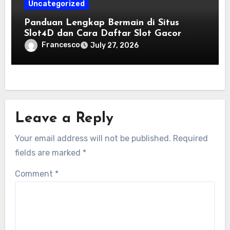
Uncategorized
Panduan Lengkap Bermain di Situs
Slot4D dan Cara Daftar Slot Gacor
Terbaik
Francesco
July 27, 2026
Leave a Reply
Your email address will not be published.
Required
fields are marked
*
Comment
*