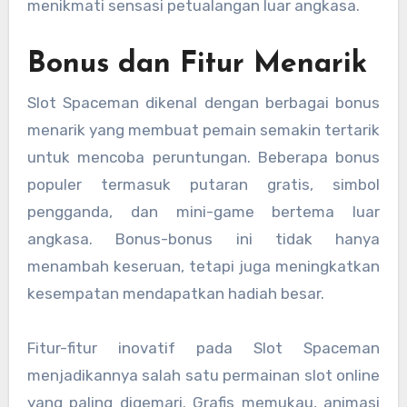
menikmati sensasi petualangan luar angkasa.
Bonus dan Fitur Menarik
Slot Spaceman dikenal dengan berbagai bonus
menarik yang membuat pemain semakin tertarik
untuk mencoba peruntungan. Beberapa bonus
populer termasuk putaran gratis, simbol
pengganda, dan mini-game bertema luar
angkasa. Bonus-bonus ini tidak hanya
menambah keseruan, tetapi juga meningkatkan
kesempatan mendapatkan hadiah besar.
Fitur-fitur inovatif pada Slot Spaceman
menjadikannya salah satu permainan slot online
yang paling digemari. Grafis memukau, animasi