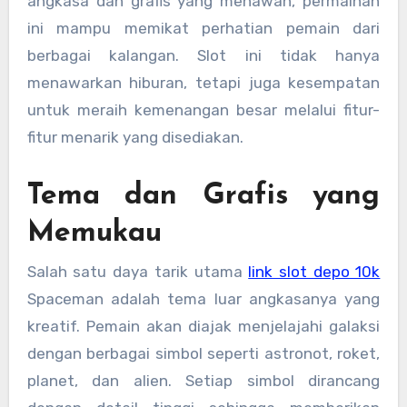
angkasa dan grafis yang menawan, permainan
ini mampu memikat perhatian pemain dari
berbagai kalangan. Slot ini tidak hanya
menawarkan hiburan, tetapi juga kesempatan
untuk meraih kemenangan besar melalui fitur-
fitur menarik yang disediakan.
Tema dan Grafis yang
Memukau
Salah satu daya tarik utama
link slot depo 10k
Spaceman adalah tema luar angkasanya yang
kreatif. Pemain akan diajak menjelajahi galaksi
dengan berbagai simbol seperti astronot, roket,
planet, dan alien. Setiap simbol dirancang