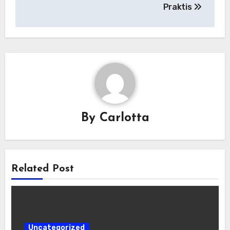
Praktis
By
Carlotta
Related Post
Uncategorized