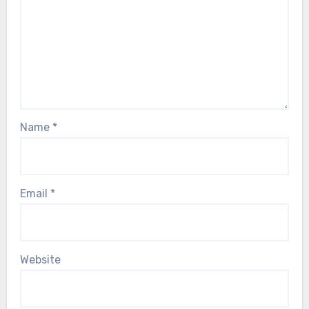
Name
*
Email
*
Website