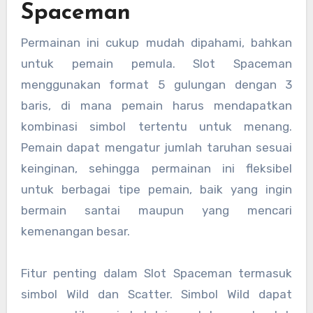
Spaceman
Permainan ini cukup mudah dipahami, bahkan
untuk pemain pemula. Slot Spaceman
menggunakan format 5 gulungan dengan 3
baris, di mana pemain harus mendapatkan
kombinasi simbol tertentu untuk menang.
Pemain dapat mengatur jumlah taruhan sesuai
keinginan, sehingga permainan ini fleksibel
untuk berbagai tipe pemain, baik yang ingin
bermain santai maupun yang mencari
kemenangan besar.
Fitur penting dalam Slot Spaceman termasuk
simbol Wild dan Scatter. Simbol Wild dapat