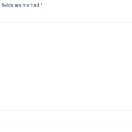
 fields are marked
*