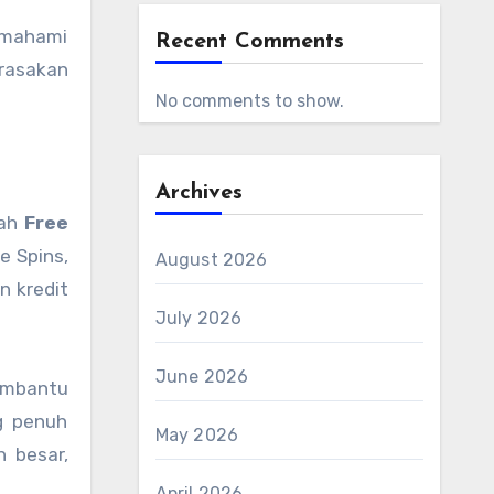
emahami
Recent Comments
rasakan
No comments to show.
Archives
lah
Free
e Spins,
August 2026
 kredit
July 2026
June 2026
embantu
g penuh
May 2026
 besar,
April 2026