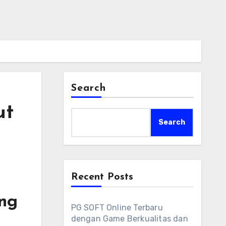
Search
ut
Search
Recent Posts
ang
PG SOFT Online Terbaru
dengan Game Berkualitas dan