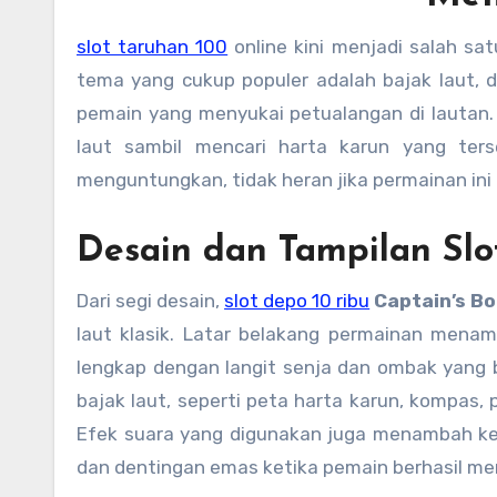
slot taruhan 100
online kini menjadi salah sat
tema yang cukup populer adalah bajak laut,
pemain yang menyukai petualangan di lautan.
laut sambil mencari harta karun yang ters
menguntungkan, tidak heran jika permainan ini
Desain dan Tampilan Slo
Dari segi desain,
slot depo 10 ribu
Captain’s B
laut klasik. Latar belakang permainan menamp
lengkap dengan langit senja dan ombak yang 
bajak laut, seperti peta harta karun, kompas, 
Efek suara yang digunakan juga menambah kesa
dan dentingan emas ketika pemain berhasil m