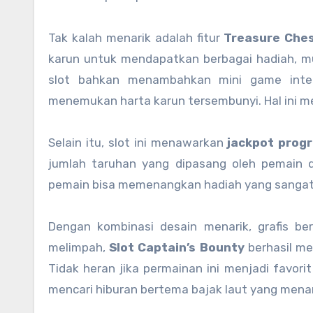
Tak kalah menarik adalah fitur
Treasure Che
karun untuk mendapatkan berbagai hadiah, mul
slot bahkan menambahkan mini game inter
menemukan harta karun tersembunyi. Hal ini m
Selain itu, slot ini menawarkan
jackpot progr
jumlah taruhan yang dipasang oleh pemain d
pemain bisa memenangkan hadiah yang sangat
Dengan kombinasi desain menarik, grafis be
melimpah,
Slot Captain’s Bounty
berhasil m
Tidak heran jika permainan ini menjadi favori
mencari hiburan bertema bajak laut yang men