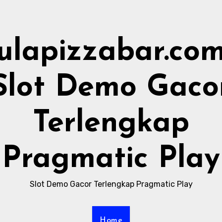
ulapizzabar.com
Slot Demo Gaco
Terlengkap
Pragmatic Play
Slot Demo Gacor Terlengkap Pragmatic Play
Home