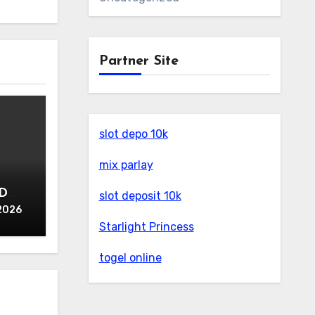
Partner Site
slot depo 10k
mix parlay
4D
slot deposit 10k
 2026
Starlight Princess
togel online