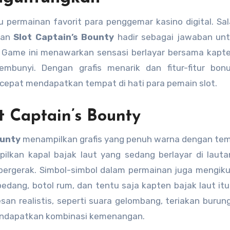
u permainan favorit para penggemar kasino digital. Sa
 dan
Slot Captain’s Bounty
hadir sebagai jawaban unt
 Game ini menawarkan sensasi berlayar bersama kapte
embunyi. Dengan grafis menarik dan fitur-fitur bon
 cepat mendapatkan tempat di hati para pemain slot.
t Captain’s Bounty
ounty
menampilkan grafis yang penuh warna dengan tem
ilkan kapal bajak laut yang sedang berlayar di lauta
bergerak. Simbol-simbol dalam permainan juga mengik
pedang, botol rum, dan tentu saja kapten bajak laut itu 
n realistis, seperti suara gelombang, teriakan burun
endapatkan kombinasi kemenangan.