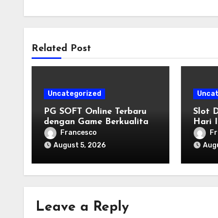
Related Post
Uncategorized
Uncat
PG SOFT Online Terbaru
Slot 
dengan Game Berkualitas
Hari 
dan Sistem Modern
Jackp
Francesco
Fr
Terba
August 5, 2026
Augu
Leave a Reply