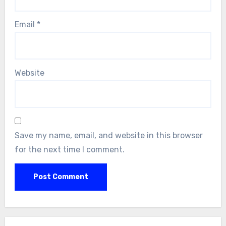
Email
*
Website
Save my name, email, and website in this browser
for the next time I comment.