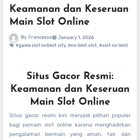
Keamanan dan Keseruan
Main Slot Online
By
Francesco
January 1, 2026
#game slot nolimit city
,
#no limit slot
,
#slot no limit
Situs Gacor Resmi:
Keamanan dan Keseruan
Main Slot Online
Situs gacor resmi kini menjadi pilihan populer
bagi pemain slot online karena menghadirkan
pengalaman bermain yang aman, fair, dan