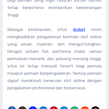
bagi pemain yang ingin hiburan instan namun
tetap berpotensi memberikan kemenangan
tinggi.
Sebagai kesimpulan, situs
ibcbet
resmi
menghadirkan pengalaman bermain slot online
yang aman, nyaman, dan menguntungkan.
Dengan sistem fair, performa stabil, variasi
permainan menarik, dan peluang menang tinggi,
situs ini tetap menjadi favorit bagi pemula
maupun pemain berpengalaman. Semua pemain
dapat menikmati keseruan slot online dengan
pengalaman profesional dan terpercaya.