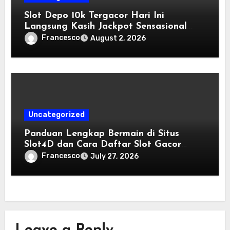
Slot Depo 10k Tergacor Hari Ini
Langsung Kasih Jackpot Sensasional
Terbaik
Francesco
August 2, 2026
Uncategorized
Panduan Lengkap Bermain di Situs
Slot4D dan Cara Daftar Slot Gacor
Terbaik
Francesco
July 27, 2026
Leave a Reply