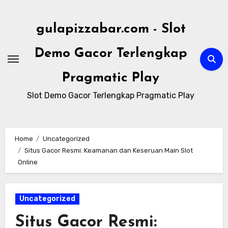
Skip
to
gulapizzabar.com - Slot
content
Demo Gacor Terlengkap
Pragmatic Play
Slot Demo Gacor Terlengkap Pragmatic Play
Home
Uncategorized
Situs Gacor Resmi: Keamanan dan Keseruan Main Slot
Online
Uncategorized
Situs Gacor Resmi: