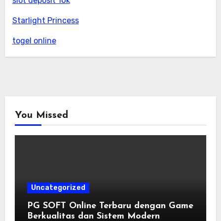
slot deposit 10k
Starlight Princess
togel online
You Missed
Uncategorized
PG SOFT Online Terbaru dengan Game
Berkualitas dan Sistem Modern