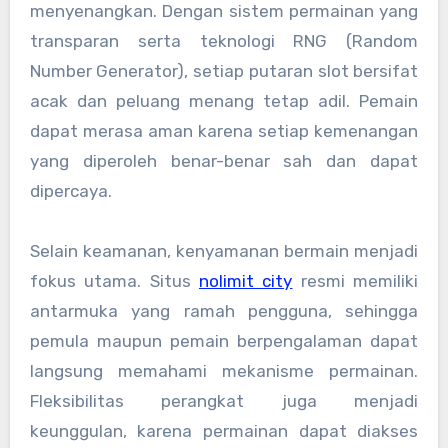
menyenangkan. Dengan sistem permainan yang
transparan serta teknologi RNG (Random
Number Generator), setiap putaran slot bersifat
acak dan peluang menang tetap adil. Pemain
dapat merasa aman karena setiap kemenangan
yang diperoleh benar-benar sah dan dapat
dipercaya.
Selain keamanan, kenyamanan bermain menjadi
fokus utama. Situs
nolimit city
resmi memiliki
antarmuka yang ramah pengguna, sehingga
pemula maupun pemain berpengalaman dapat
langsung memahami mekanisme permainan.
Fleksibilitas perangkat juga menjadi
keunggulan, karena permainan dapat diakses