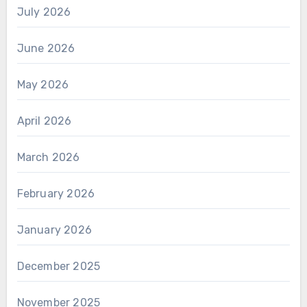
July 2026
June 2026
May 2026
April 2026
March 2026
February 2026
January 2026
December 2025
November 2025