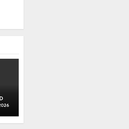
4D
 2026