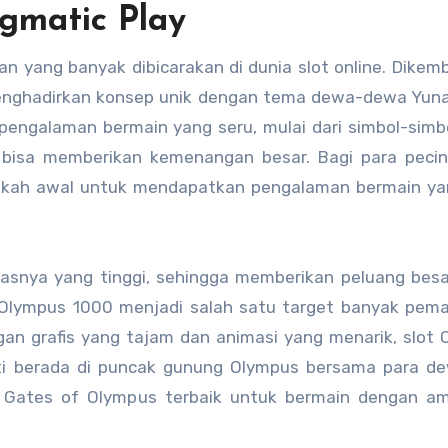
gmatic Play
menghadirkan konsep unik dengan tema dewa-dewa Yuna
 pengalaman bermain yang seru, mulai dari simbol-sim
 bisa memberikan kemenangan besar. Bagi para pecint
gkah awal untuk mendapatkan pengalaman bermain yan
itasnya yang tinggi, sehingga memberikan peluang bes
Olympus 1000 menjadi salah satu target banyak pema
an grafis yang tajam dan animasi yang menarik, slot
i berada di puncak gunung Olympus bersama para de
ot Gates of Olympus terbaik untuk bermain dengan a