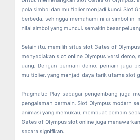
Untuk memenangkan slot Gates of Olympus, ad
pola simbol dan multiplier menjadi kunci. Slo
berbeda, sehingga memahami nilai simbol in
nilai simbol yang muncul, semakin besar pelu
Selain itu, memilih situs slot Gates of Olympu
menyediakan slot online Olympus versi demo, 
uang. Dengan bermain demo, pemain juga bisa
multiplier, yang menjadi daya tarik utama slot 
Pragmatic Play sebagai pengembang juga me
pengalaman bermain. Slot Olympus modern serin
animasi yang memukau, membuat pemain seolah
Gates of Olympus slot online juga menawarka
secara signifikan.