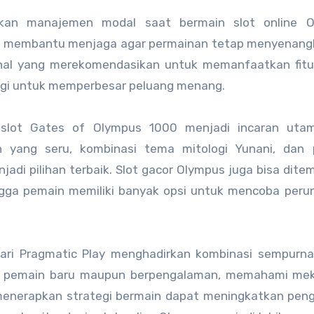
kan manajemen modal saat bermain slot online O
n membantu menjaga agar permainan tetap menyenang
ional yang merekomendasikan untuk memanfaatkan fitu
ategi untuk memperbesar peluang menang.
 slot Gates of Olympus 1000 menjadi incaran uta
n yang seru, kombinasi tema mitologi Yunani, dan 
i pilihan terbaik. Slot gacor Olympus juga bisa dite
ingga pemain memiliki banyak opsi untuk mencoba per
dari Pragmatic Play menghadirkan kombinasi sempurna
agi pemain baru maupun berpengalaman, memahami me
an menerapkan strategi bermain dapat meningkatkan pe