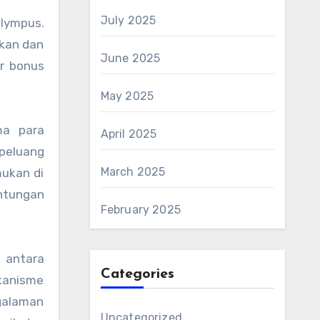
July 2025
lympus.
kan dan
June 2025
r bonus
May 2025
ma para
April 2025
peluang
March 2025
mukan di
untungan
February 2025
 antara
Categories
kanisme
ngalaman
Uncategorized