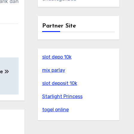
arik dan
Partner Site
slot depo 10k
mix parlay
ne
slot deposit 10k
Starlight Princess
togel online