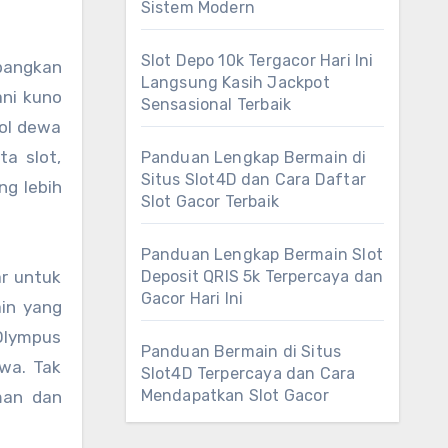
Sistem Modern
Slot Depo 10k Tergacor Hari Ini
Langsung Kasih Jackpot
ni kuno
Sensasional Terbaik
bol dewa
a slot,
Panduan Lengkap Bermain di
Situs Slot4D dan Cara Daftar
g lebih
Slot Gacor Terbaik
Panduan Lengkap Bermain Slot
ar untuk
Deposit QRIS 5k Terpercaya dan
Gacor Hari Ini
in yang
 Olympus
Panduan Bermain di Situs
wa. Tak
Slot4D Terpercaya dan Cara
Mendapatkan Slot Gacor
man dan