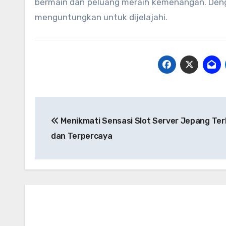
bermain dan peluang meraih kemenangan. Denga
menguntungkan untuk dijelajahi.
Post
Menikmati Sensasi Slot Server Jepang Te
navigation
dan Terpercaya