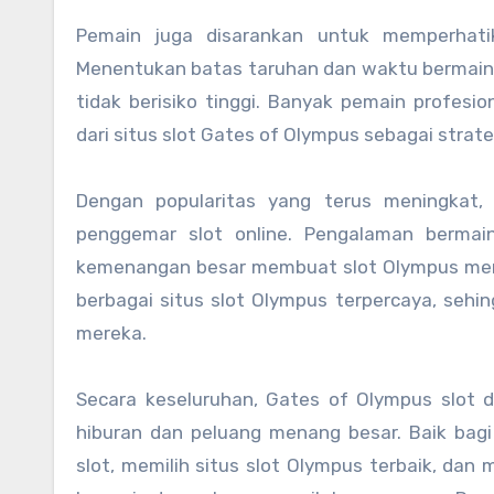
Pemain juga disarankan untuk memperhati
Menentukan batas taruhan dan waktu bermai
tidak berisiko tinggi. Banyak pemain profes
dari situs slot Gates of Olympus sebagai str
Dengan popularitas yang terus meningkat,
penggemar slot online. Pengalaman bermai
kemenangan besar membuat slot Olympus menjad
berbagai situs slot Olympus terpercaya, seh
mereka.
Secara keseluruhan, Gates of Olympus slot 
hiburan dan peluang menang besar. Baik b
slot, memilih situs slot Olympus terbaik, d