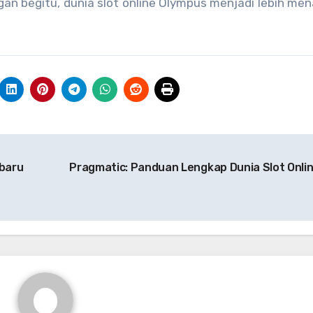
n begitu, dunia slot online Olympus menjadi lebih men
rbaru
Pragmatic: Panduan Lengkap Dunia Slot Onli