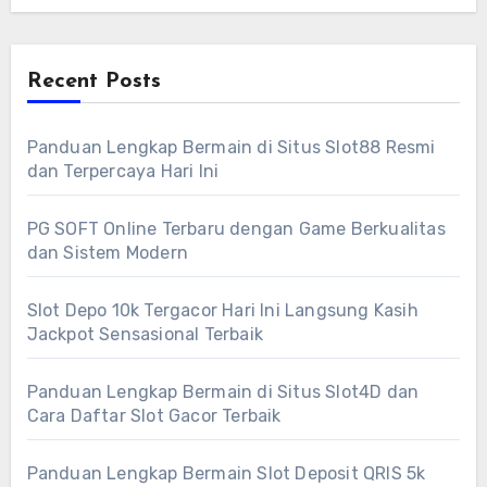
Recent Posts
Panduan Lengkap Bermain di Situs Slot88 Resmi
dan Terpercaya Hari Ini
PG SOFT Online Terbaru dengan Game Berkualitas
dan Sistem Modern
Slot Depo 10k Tergacor Hari Ini Langsung Kasih
Jackpot Sensasional Terbaik
Panduan Lengkap Bermain di Situs Slot4D dan
Cara Daftar Slot Gacor Terbaik
Panduan Lengkap Bermain Slot Deposit QRIS 5k