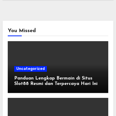
You Missed
Uncategorized
Panduan Lengkap Bermain di Situs
Slot88 Resmi dan Terpercaya Hari Ini