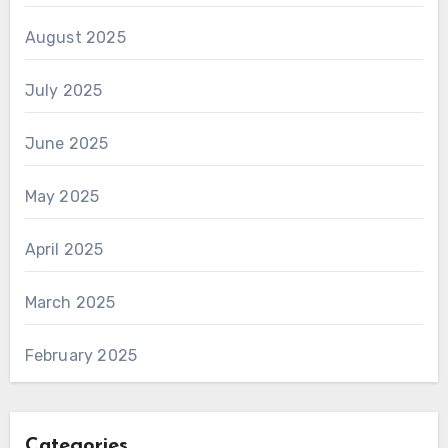
August 2025
July 2025
June 2025
May 2025
April 2025
March 2025
February 2025
Categories