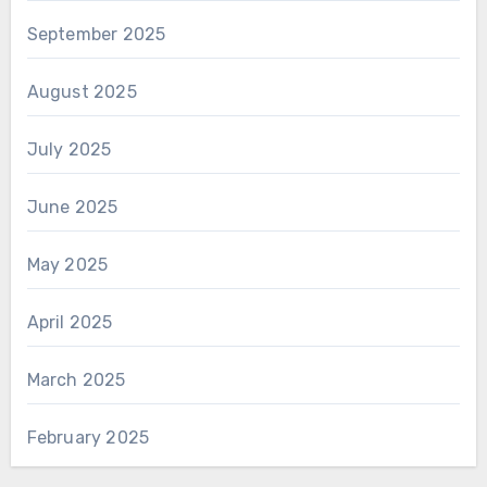
September 2025
August 2025
July 2025
June 2025
May 2025
April 2025
March 2025
February 2025