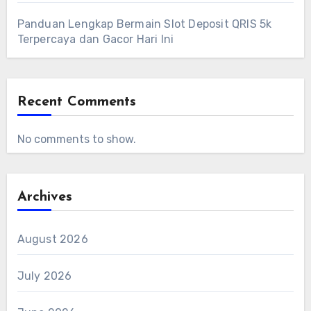
Panduan Lengkap Bermain Slot Deposit QRIS 5k
Terpercaya dan Gacor Hari Ini
Recent Comments
No comments to show.
Archives
August 2026
July 2026