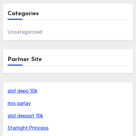
Categories
Uncategorized
Partner Site
slot depo 10k
mix parlay
slot deposit 10k
Starlight Princess