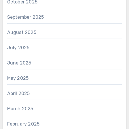
October 2025
September 2025
August 2025
July 2025
June 2025
May 2025
April 2025
March 2025
February 2025