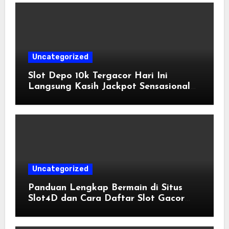
Uncategorized
Slot Depo 10k Tergacor Hari Ini
Langsung Kasih Jackpot Sensasional
Terbaik
Uncategorized
Panduan Lengkap Bermain di Situs
Slot4D dan Cara Daftar Slot Gacor
Terbaik