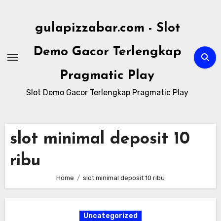
Skip
to
gulapizzabar.com - Slot
content
Demo Gacor Terlengkap
Pragmatic Play
Slot Demo Gacor Terlengkap Pragmatic Play
slot minimal deposit 10
ribu
Home
slot minimal deposit 10 ribu
Uncategorized