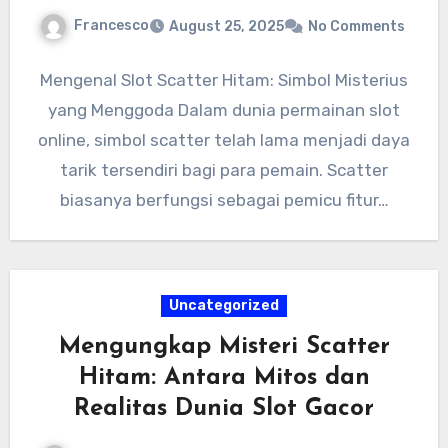
Francesco
August 25, 2025
No Comments
Mengenal Slot Scatter Hitam: Simbol Misterius
yang Menggoda Dalam dunia permainan slot
online, simbol scatter telah lama menjadi daya
tarik tersendiri bagi para pemain. Scatter
biasanya berfungsi sebagai pemicu fitur…
Uncategorized
Mengungkap Misteri Scatter
Hitam: Antara Mitos dan
Realitas Dunia Slot Gacor