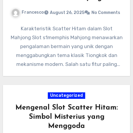
Francesco
August 26, 2025
No Comments
Karakteristik Scatter Hitam dalam Slot
Mahjong Slot s1memphis Mahjong menawarkan
pengalaman bermain yang unik dengan
menggabungkan tema klasik Tiongkok dan
mekanisme modern. Salah satu fitur paling
menarik adalah scatter hitam,…
Uncategorized
Mengenal Slot Scatter Hitam:
Simbol Misterius yang
Menggoda