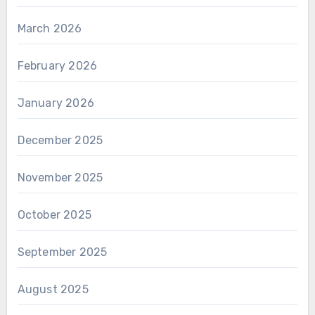
March 2026
February 2026
January 2026
December 2025
November 2025
October 2025
September 2025
August 2025