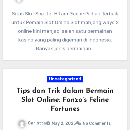
Situs Slot Scatter Hitam Gacor: Pilihan Terbaik
untuk Pemain Slot Online Slot mahjong ways 2
online kini menjadi salah satu permainan
kasino yang paling digemari di Indonesia.
Banyak jenis permainan…
Uncategorized
Tips dan Trik dalam Bermain
Slot Online: Fonzo’s Feline
Fortunes
Carlotta
May 2, 2025
No Comments