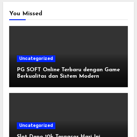
You Missed
Uncategorized
PG SOFT Online Terbaru dengan Game
Berkualitas dan Sistem Modern
Uncategorized
Slot Depo 10k Tergacor Hari Ini