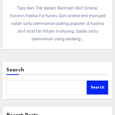
Tips dan Trik dalam Bermain Slot Online:
Fonzo’s Feline Fortunes Slot online kini menjadi
salah satu permainan paling populer di kasino
slot scatter hitam mahjong. Salah satu
permainan yang sedang…
Search
Search