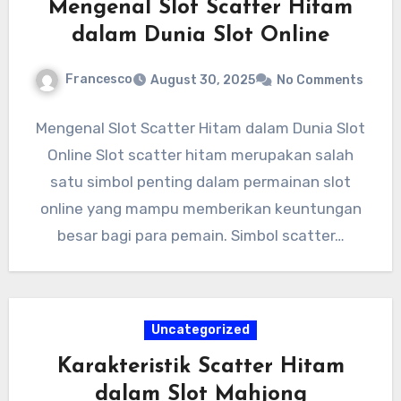
Mengenal Slot Scatter Hitam
dalam Dunia Slot Online
Francesco
August 30, 2025
No Comments
Mengenal Slot Scatter Hitam dalam Dunia Slot
Online Slot scatter hitam merupakan salah
satu simbol penting dalam permainan slot
online yang mampu memberikan keuntungan
besar bagi para pemain. Simbol scatter…
Uncategorized
Karakteristik Scatter Hitam
dalam Slot Mahjong