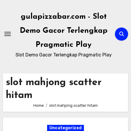
Skip
to
gulapizzabar.com - Slot
content
Demo Gacor Terlengkap
Pragmatic Play
Slot Demo Gacor Terlengkap Pragmatic Play
slot mahjong scatter
hitam
Home
slot mahjong scatter hitam
Uncategorized