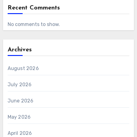
Recent Comments
No comments to show.
Archives
August 2026
July 2026
June 2026
May 2026
April 2026