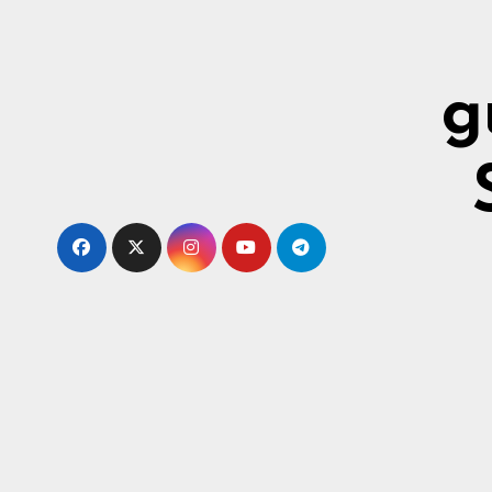
Skip
to
content
g