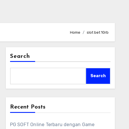
Home
slot bet 10rb
Search
Search
Recent Posts
PG SOFT Online Terbaru dengan Game