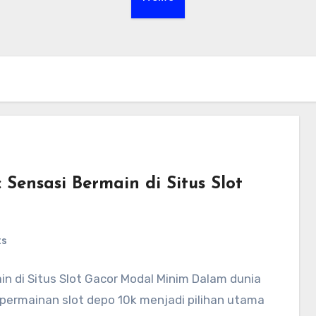
 Sensasi Bermain di Situs Slot
ts
in di Situs Slot Gacor Modal Minim Dalam dunia
permainan slot depo 10k menjadi pilihan utama