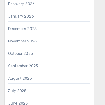
February 2026
January 2026
December 2025
November 2025
October 2025
September 2025
August 2025
July 2025
June 2025