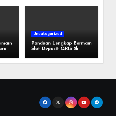
Uncategorized
rmain
Panduan Lengkap Bermain
ara
Slot Deposit QRIS 5k
rbaik
Terpercaya dan Gacor
Hari Ini