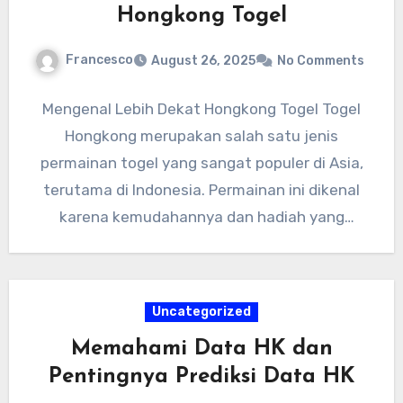
Hongkong Togel
Francesco
August 26, 2025
No Comments
Mengenal Lebih Dekat Hongkong Togel Togel
Hongkong merupakan salah satu jenis
permainan togel yang sangat populer di Asia,
terutama di Indonesia. Permainan ini dikenal
karena kemudahannya dan hadiah yang
cukup…
Uncategorized
Memahami Data HK dan
Pentingnya Prediksi Data HK