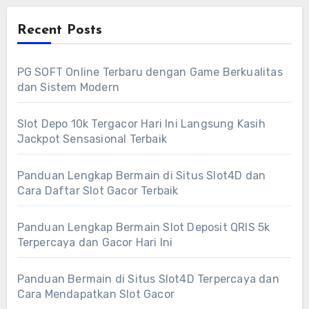
Recent Posts
PG SOFT Online Terbaru dengan Game Berkualitas
dan Sistem Modern
Slot Depo 10k Tergacor Hari Ini Langsung Kasih
Jackpot Sensasional Terbaik
Panduan Lengkap Bermain di Situs Slot4D dan
Cara Daftar Slot Gacor Terbaik
Panduan Lengkap Bermain Slot Deposit QRIS 5k
Terpercaya dan Gacor Hari Ini
Panduan Bermain di Situs Slot4D Terpercaya dan
Cara Mendapatkan Slot Gacor