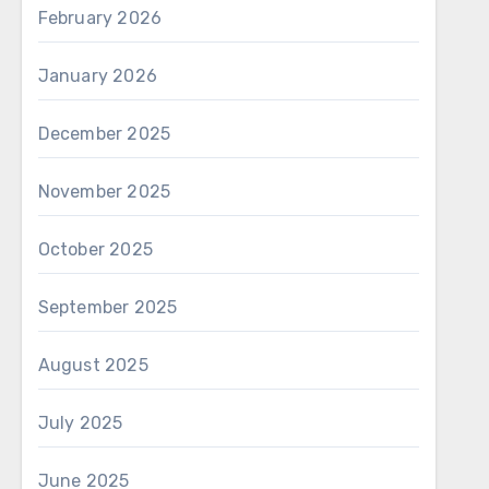
February 2026
January 2026
December 2025
November 2025
October 2025
September 2025
August 2025
July 2025
June 2025