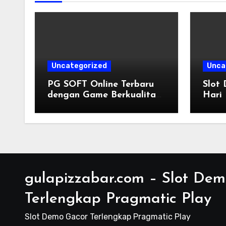
Uncategorized
Unca
PG SOFT Online Terbaru
Slot 
dengan Game Berkualitas
Hari 
dan Sistem Modern
Jackp
Terba
gulapizzabar.com – Slot De
Terlengkap Pragmatic Play
Slot Demo Gacor Terlengkap Pragmatic Play